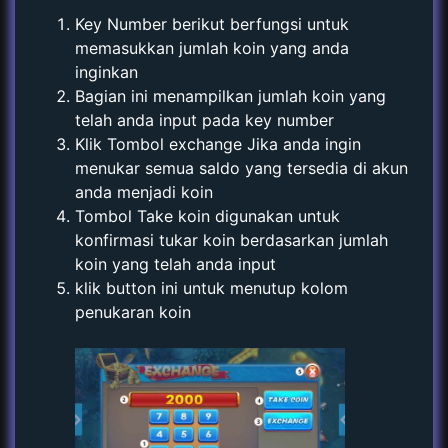
Key Number berikut berfungsi untuk
memasukkan jumlah koin yang anda
inginkan
Bagian ini menampilkan jumlah koin yang
telah anda input pada key number
Klik Tombol exchange Jika anda ingin
menukar semua saldo yang tersedia di akun
anda menjadi koin
Tombol Take koin digunakan untuk
konfirmasi tukar koin berdasarkan jumlah
koin yang telah anda input
klik button ini untuk menutup kolom
penukaran koin