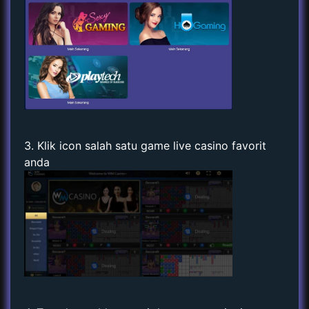
3. Klik icon salah satu game live casino favorit
anda