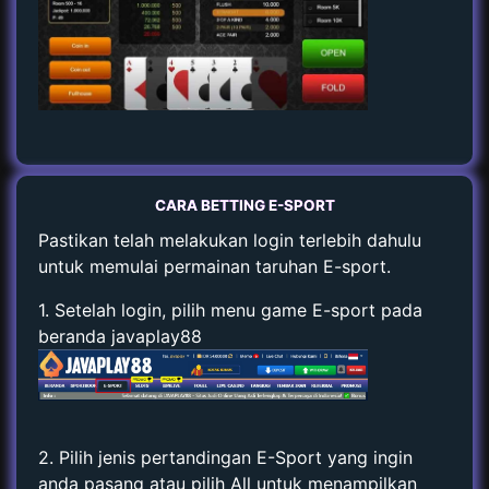
CARA BETTING E-SPORT
Pastikan telah melakukan login terlebih dahulu
untuk memulai permainan taruhan E-sport.
1. Setelah login, pilih menu game E-sport pada
beranda javaplay88
2. Pilih jenis pertandingan E-Sport yang ingin
anda pasang atau pilih All untuk menampilkan