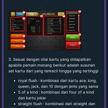
3. Sesuai dengan nilai kartu yang didapatkan
apabila pemain menang berikut adalah susunan
set kartu dari yang terkecil hingga yang tertinggi
royal flush : kombinasi dari kartu ace, king,
queen, jack, dan 10 dengan jenis yang sama
5 of a kind : kombinasi dari four of a kind
dan kartu joker
straight flush : kombinasi dari straight dan