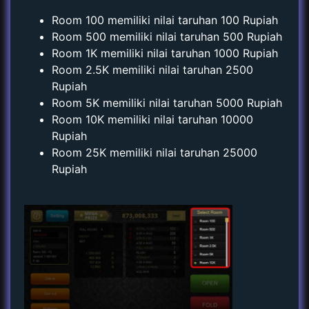
Room 100 memiliki nilai taruhan 100 Rupiah
Room 500 memiliki nilai taruhan 500 Rupiah
Room 1K memiliki nilai taruhan 1000 Rupiah
Room 2.5K memiliki nilai taruhan 2500
Rupiah
Room 5K memiliki nilai taruhan 5000 Rupiah
Room 10K memiliki nilai taruhan 10000
Rupiah
Room 25K memiliki nilai taruhan 25000
Rupiah