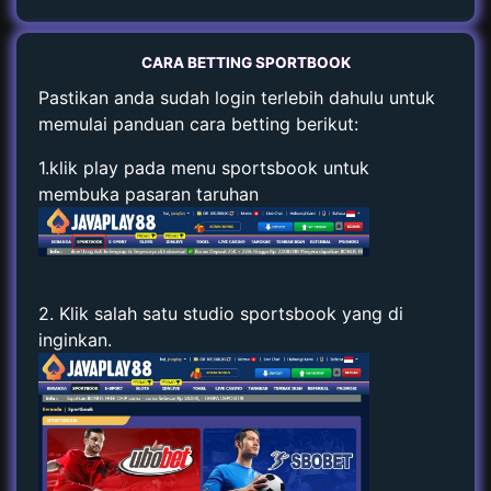
CARA BETTING SPORTBOOK
Pastikan anda sudah login terlebih dahulu untuk
memulai panduan cara betting berikut:
1.klik play pada menu sportsbook untuk
membuka pasaran taruhan
2. Klik salah satu studio sportsbook yang di
inginkan.