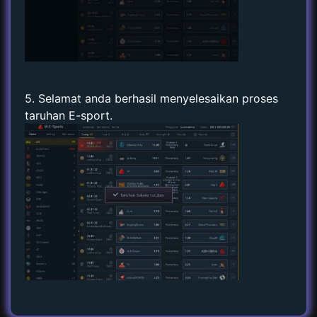
5. Selamat anda berhasil menyelesaikan proses
taruhan E-sport.