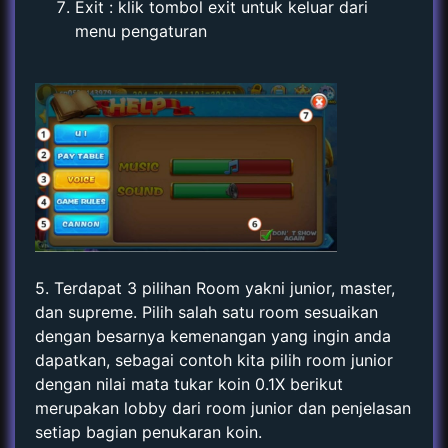
Exit : klik tombol exit untuk keluar dari
menu pengaturan
5. Terdapat 3 pilihan Room yakni junior, master,
dan supreme. Pilih salah satu room sesuaikan
dengan besarnya kemenangan yang ingin anda
dapatkan, sebagai contoh kita pilih room junior
dengan nilai mata tukar koin 0.1X berikut
merupakan lobby dari room junior dan penjelasan
setiap bagian penukaran koin.