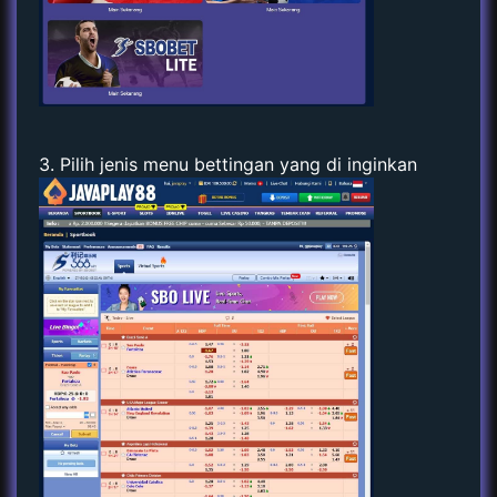
3. Pilih jenis menu bettingan yang di inginkan